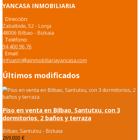
YANCASA INMOBILIARIA
Dirección:
Zabalbide, 52 - Lonja
48006 Bilbao - Bizkaia
Teléfono:
94 400 96 76
Email:
infoastri@ainmobiliariayancasa.com
Últimos modificados
Piso en venta en Bilbao, Santutxu, con 3
dormitorios, 2 baños y terraza
Bilbao, Santutxu - Bizkaia
269.000 €