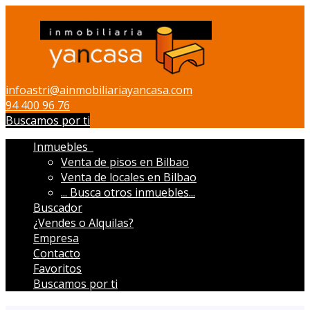
Abrir/cerrar menú
infoastri@ainmobiliariayancasa.com
94 400 96 76
Buscamos por ti
Inmuebles
Venta de pisos en Bilbao
Venta de locales en Bilbao
...
Busca otros inmuebles...
Buscador
¿Vendes o Alquilas?
Empresa
Contacto
Favoritos
Buscamos por ti