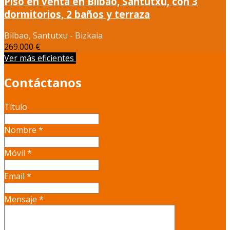
Piso en venta en Bilbao, Santutxu, con 3
dormitorios, 2 baños y terraza
Bilbao, Santutxu - Bizkaia
269.000 €
Ver más eficientes
Contáctanos
Título
Nombre
*
Móvil
*
Email
*
Mensaje
*