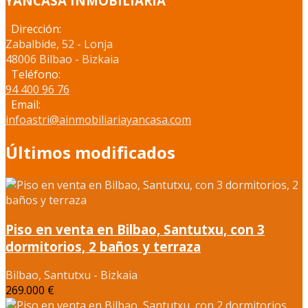
YANCASA INMOBILIARIA
Dirección:
Zabalbide, 52 - Lonja
48006 Bilbao - Bizkaia
Teléfono:
94 400 96 76
Email:
infoastri@ainmobiliariayancasa.com
Últimos modificados
Piso en venta en Bilbao, Santutxu, con 3
dormitorios, 2 baños y terraza
Bilbao, Santutxu - Bizkaia
269.000 €