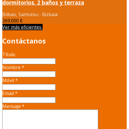
dormitorios, 2 baños y terraza
Bilbao, Santutxu - Bizkaia
269.000 €
Ver más eficientes
Contáctanos
Título
Nombre
*
Móvil
*
Email
*
Mensaje
*