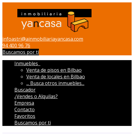
Abrir/cerrar menú
infoastri@ainmobiliariayancasa.com
94 400 96 76
Buscamos por ti
Inmuebles
Venta de pisos en Bilbao
Venta de locales en Bilbao
...
Busca otros inmuebles...
Buscador
¿Vendes o Alquilas?
Empresa
Contacto
Favoritos
Buscamos por ti