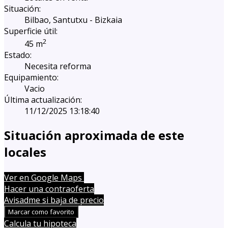
Situación:
Bilbao, Santutxu - Bizkaia
Superficie útil:
2
45 m
Estado:
Necesita reforma
Equipamiento:
Vacio
Última actualización:
11/12/2025 13:18:40
Situación aproximada de este
locales
Leaflet
| Map data ©
OpenStreetMap
contributors
Ver en Google Maps
+
Hacer una contraoferta
Avisadme si baja de precio
−
Marcar como favorito
Calcula tu hipoteca