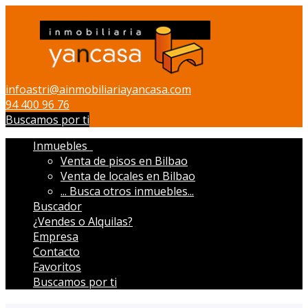
Abrir/cerrar menú
infoastri@ainmobiliariayancasa.com
94 400 96 76
Buscamos por ti
Inmuebles
Venta de pisos en Bilbao
Venta de locales en Bilbao
...
Busca otros inmuebles...
Buscador
¿Vendes o Alquilas?
Empresa
Contacto
Favoritos
Buscamos por ti