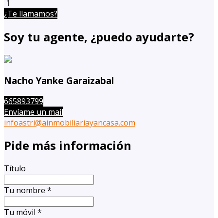
1
¿Te llamamos?
Soy tu agente, ¿puedo ayudarte?
Nacho Yanke Garaizabal
665893799
Envíame un mail
infoastri@ainmobiliariayancasa.com
Pide más información
Título
Tu nombre
*
Tu móvil
*