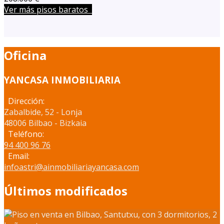
Ver más pisos baratos
Oficina
YANCASA INMOBILIARIA
Dirección:
Zabalbide, 52 - Lonja
48006 Bilbao - Bizkaia
Teléfono:
94 400 96 76
Email:
infoastri@ainmobiliariayancasa.com
Últimos modificados